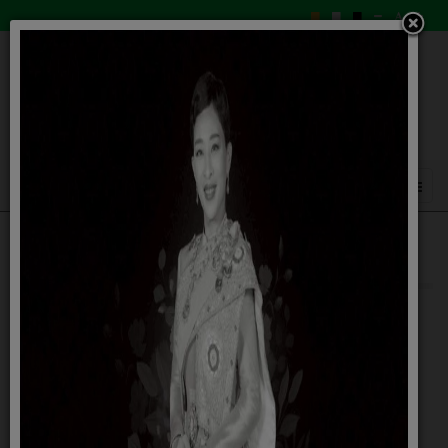
กฎหมายที่เกี่ยวข้อง
ตอบข้อหารือ
พรบ.พรก.
กฎกระทรวง/ระเบียบ
มติ ก.อบต.
ข้อบัญญัติองค์การบริหารส่วนตำบลตะเคียน
คำสั่งองค์การบริหารส่วนตำบลตะเคียน
กฏหมายและระเบียบเกี่ยวกับการปฏิบัติงานของสภาท้องถิ่น