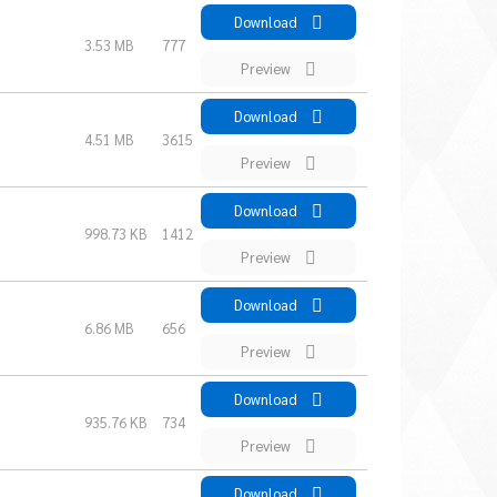
Download
3.53 MB
777
Preview
Download
4.51 MB
3615
Preview
Download
998.73 KB
1412
Preview
Download
6.86 MB
656
Preview
Download
935.76 KB
734
Preview
Download