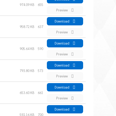
974.09 KB
655
Preview
Download
958.72 KB
637
Preview
Download
905.64 KB
590
Preview
Download
793.80 KB
573
Preview
Download
653.60 KB
661
Preview
Download
592.16 KB
700