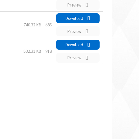
Preview
Download
740.32 KB
685
Preview
Download
532.31 KB
918
Preview