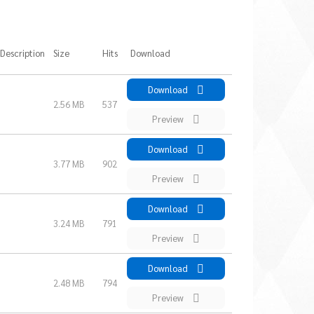
Description
Size
Hits
Download
Download
2.56 MB
537
Preview
Download
3.77 MB
902
Preview
Download
3.24 MB
791
Preview
Download
2.48 MB
794
Preview