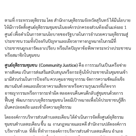
ตามที่ กระทรวงยุติธรรม โดย สำนักงานยุติธรรมจังหวัดสุรินทร์ ได้มีนโยบาย
ให้มีการจัดตั้งศูนย์ยุติธรรมชุมชนในองค์กรปกครองส่วนท้องถิ่นแห่งละ 1
ศูนย์ เพื่อดำเนินการตามนโยบายของรัฐบาลในการอำนวยความยุติธรรมสู่
ประชาชน รวมทั้งป้องกันปัญหาและเยียวยาทางกฎหมายในกรณีที่
ประชาชนถูกเอารัดเอาเปรียบ หรือเกิดปัญหาข้อพิพาทระหว่างประชาชน
หรือสมาชิกในชุมชน
ศูนย์ยุติธรรมชุมชน (Community Justice)
คือ การรวมกันเป็นเครือข่าย
ทางสังคม เป็นการส่งเสริมสนับสนุนหรือกระตุ้นให้ประชาชนในชุมชนเข้า
มามีส่วนร่วมในการป้องกัน ควบคุมอาชญากรรม จัดการความขัดแย้งเชิง
สมานฉันท์ ลดและเยียวยาความเสียหายหรือความรุนแรงที่เกิดจาก
อาชญากรรมหรือการกระทำผิด ตลอดจนคืนคนดีกลับสู่ชุมชนด้วยการ
ฟื้นฟู พัฒนาระบบยุติธรรมชุมชน โดยมีเป้าหมายเพื่อให้ประชาชนรู้สึก
มั่นคงปลอดภัย และเข้าถึงความยุติธรรม
โดยองค์การบริหารส่วนตำบลตะเคียน ได้ดำเนินการจัดตั้งศูนย์ยุติธรรม
ชุมชนตำบลตะเคียน ขึ้น ณ งานกฎหมายและคดี สำนักงานปลัดองค์การ
บริหารตำบล ที่ตั้ง ที่ทำการองค์การบริหารส่วนตำบลตะเคียน อำเภอ